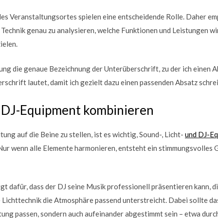
es Veranstaltungsortes spielen eine entscheidende Rolle. Daher empf
Technik genau zu analysieren, welche Funktionen und Leistungen wi
ielen.
rung die genaue Bezeichnung der Unterüberschrift, zu der ich einen A
berschrift lautet, damit ich gezielt dazu einen passenden Absatz schre
d DJ-Equipment kombinieren
ng auf die Beine zu stellen, ist es wichtig, Sound-, Licht-
und DJ-Eq
ur wenn alle Elemente harmonieren, entsteht ein stimmungsvolles 
gt dafür, dass der DJ seine Musik professionell präsentieren kann, d
 Lichttechnik die Atmosphäre passend unterstreicht. Dabei sollte da
tung passen, sondern auch aufeinander abgestimmt sein – etwa durc