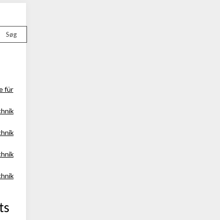
Søg
e für
chnik
chnik
chnik
chnik
ts