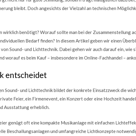
nnerung bleibt. Doch angesichts der Vielzahl an technischen Möglichk
irklich benötigt? Worauf sollte man bei der Zusammenstellung ach
ndividuellen Bedarf finden? In diesem Artikel geben wir einen Überbl
von Sound- und Lichttechnik. Dabei gehen wir auch darauf ein, wie 
und worauf es beim Kauf – insbesondere im Online-Fachhandel – ank
k entscheidet
n Sound- und Lichttechnik bildet der konkrete Einsatzzweck die wic
rivate Feier, ein Firmenevent, ein Konzert oder eine Hochzeit handelt
d Ausstattung erheblich.
feier genügt oft eine kompakte Musikanlage mit einfachen Lichteffe
lle Beschallungsanlagen und umfangreiche Lichtkonzepte notwendig