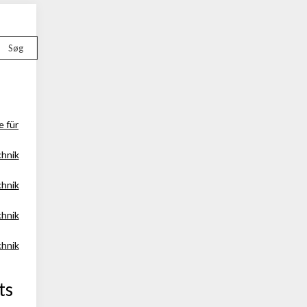
Søg
e für
chnik
chnik
chnik
chnik
ts