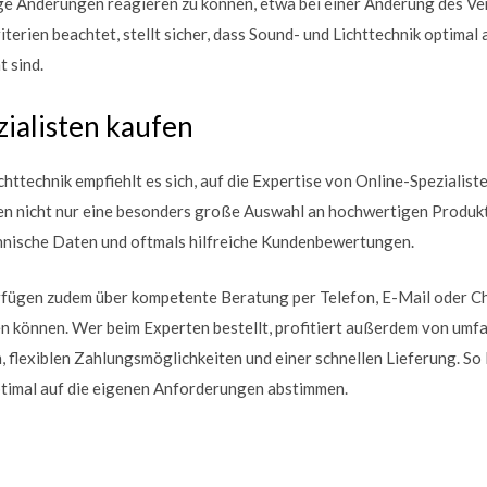
ige Änderungen reagieren zu können, etwa bei einer Änderung des V
terien beachtet, stellt sicher, dass Sound- und Lichttechnik optimal
 sind.
ialisten kaufen
httechnik empfiehlt es sich, auf die Expertise von Online-Spezialist
en nicht nur eine besonders große Auswahl an hochwertigen Produkte
nische Daten und oftmals hilfreiche Kundenbewertungen.
rfügen zudem über kompetente Beratung per Telefon, E-Mail oder Cha
en können. Wer beim Experten bestellt, profitiert außerdem von umf
flexiblen Zahlungsmöglichkeiten und einer schnellen Lieferung. So 
ptimal auf die eigenen Anforderungen abstimmen.