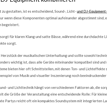
zu gestalten, ist es entscheidend, Sound-, Licht-
und DJ-Equipment s
ur wenn diese Komponenten optimal aufeinander abgestimmt sind, e
 begeistert.
sorgt für klaren Klang und satte Bässe, während eine durchdachte L
ekte sorgt.
 Herzstück der musikalischen Unterhaltung und sollte sowohl techni
onders wichtig ist, dass alle Geräte miteinander kompatibel sind un
eme bieten hier oft Schnittstellen, mit denen Ton- und Lichteffekte
nspiel von Musik und visueller Inszenierung noch beeindruckender 
und- und Lichttechnik hängt von verschiedenen Faktoren ab, die sorg
elt die Größe der Veranstaltung eine entscheidende Rolle: Für klein
ate Partys reicht oft ein kompaktes Soundsystem mit integrierten L