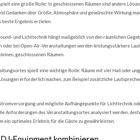
spielt eine große Rolle: In geschlossenen Räumen sind andere Lösun
feld Gedanken über Größe, Atmosphäre und gewünschte Wirkung mach
 beste Ergebnis erzielen.
ound- und Lichttechnik hängt maßgeblich von den räumlichen Gege
en oder bei Open-Air-Veranstaltungen werden leistungsstärkere La
 kleinen, geschlossenen Räumen.
altungsortes spielt eine wichtige Rolle: Räume mit viel Hall oder u
Lösungen erforderlich machen, zum Beispiel zusätzliche Lautspreche
e Stromversorgung und mögliche Aufhängepunkte für Lichttechnik od
 die Anforderungen des Veranstaltungsortes analysiert werden, dest
 ein optimales Erlebnis für die Gäste zu gewährleisten.
d DJ-Equipment kombinieren