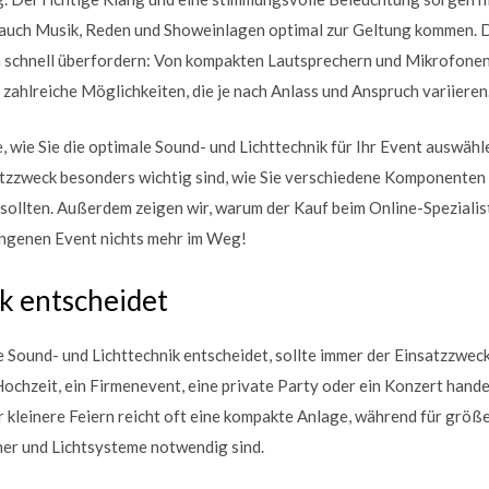
auch Musik, Reden und Showeinlagen optimal zur Geltung kommen. 
n schnell überfordern: Von kompakten Lautsprechern und Mikrofonen 
zahlreiche Möglichkeiten, die je nach Anlass und Anspruch variieren
e, wie Sie die optimale Sound- und Lichttechnik für Ihr Event auswäh
tzzweck besonders wichtig sind, wie Sie verschiedene Komponenten 
sollten. Außerdem zeigen wir, warum der Kauf beim Online-Spezialist
ungenen Event nichts mehr im Weg!
k entscheidet
 Sound- und Lichttechnik entscheidet, sollte immer der Einsatzzwec
ochzeit, ein Firmenevent, eine private Party oder ein Konzert handel
 kleinere Feiern reicht oft eine kompakte Anlage, während für grö
her und Lichtsysteme notwendig sind.