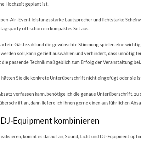
e Hochzeit geplant ist.
en-Air-Event leistungsstarke Lautsprecher und lichtstarke Schein
tstagsparty oft schon ein kompaktes Set aus.
rtete Gästezahl und die gewünschte Stimmung spielen eine wichtige 
 werden soll, kann gezielt auswählen und verhindert, dass unnötig 
 die passende Technik maßgeblich zum Erfolg der Veranstaltung bei.
s hätten Sie die konkrete Unterüberschrift nicht eingefügt oder sie is
satz verfassen kann, benötige ich die genaue Unterüberschrift, zu de
berschrift an, dann liefere ich Ihnen gerne einen ausführlichen Absa
d DJ-Equipment kombinieren
ealisieren, kommt es darauf an, Sound, Licht und DJ-Equipment opt