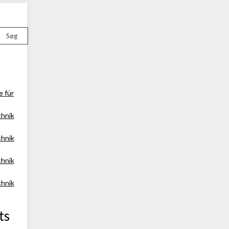
Søg
e für
chnik
chnik
chnik
chnik
ts