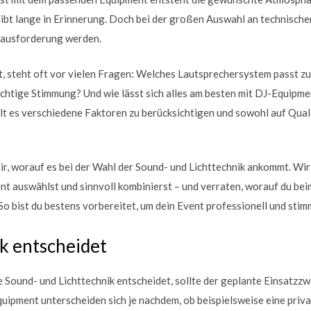
eibt lange in Erinnerung. Doch bei der großen Auswahl an technisch
rausforderung werden.
t, steht oft vor vielen Fragen: Welches Lautsprechersystem passt
richtige Stimmung? Und wie lässt sich alles am besten mit DJ-Equipm
ilt es verschiedene Faktoren zu berücksichtigen und sowohl auf Quali
dir, worauf es bei der Wahl der Sound- und Lichttechnik ankommt. Wir
t auswählst und sinnvoll kombinierst – und verraten, worauf du be
 So bist du bestens vorbereitet, um dein Event professionell und sti
k entscheidet
 Sound- und Lichttechnik entscheidet, sollte der geplante Einsatzzw
ipment unterscheiden sich je nachdem, ob beispielsweise eine privat