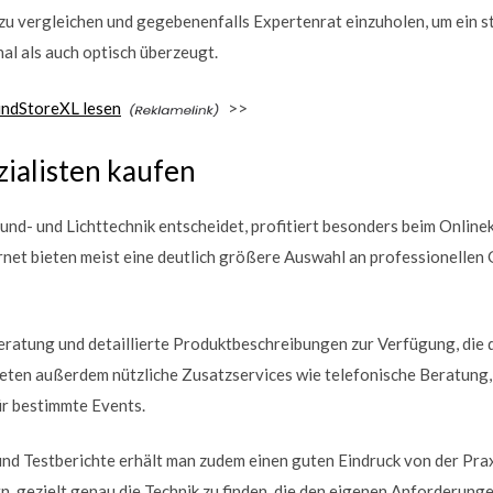
 zu vergleichen und gegebenenfalls Expertenrat einzuholen, um ein
nal als auch optisch überzeugt.
undStoreXL lesen
>>
ialisten kaufen
und- und Lichttechnik entscheidet, profitiert besonders beim Onlinek
rnet bieten meist eine deutlich größere Auswahl an professionellen 
atung und detaillierte Produktbeschreibungen zur Verfügung, die di
ieten außerdem nützliche Zusatzservices wie telefonische Beratung
ür bestimmte Events.
 Testberichte erhält man zudem einen guten Eindruck von der Praxi
n, gezielt genau die Technik zu finden, die den eigenen Anforderunge