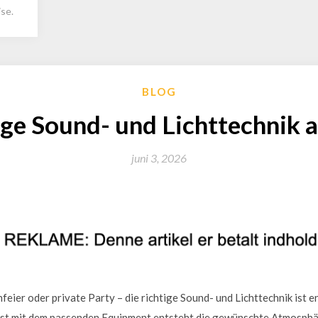
se.
BLOG
ige Sound- und Lichttechnik
juni 3, 2026
eier oder private Party – die richtige Sound- und Lichttechnik ist e
rst mit dem passenden Equipment entsteht die gewünschte Atmosphä