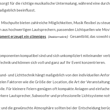
sorgt für die richtige musikalische Untermalung, während eine durch
ßgeblich beeinflusst.
ischpulte bieten zahlreiche Möglichkeiten, Musik flexibel zu steue
n aus hochwertigen Lautsprechern, passenden Lichtquellen wie Mo
pment erzeugt ein stimmiges
Gesamtbild, das sowohl d
 Komponenten kompatibel sind und sich unkompliziert miteinander verb
Technik und können sich voll und ganz auf Ihr Event konzentrieren.
ound- und Lichttechnik hängt maßgeblich von den individuellen Anfo
len Faktoren wie die Größe der Location, die Art der Veranstaltung
lle. Für kleinere Feiern genügen oft kompakte Anlagen und einfache
rkere Lautsprecher, Subwoofer und professionelle Lichtsysteme not
und die gewünschte Atmosphäre sollten bei der Entscheidung berück