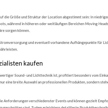
 auf die Größe und Struktur der Location abgestimmt sein: In niedrig
ots, während in höheren oder weitläufigen Bereichen Moving Heads
äre sorgen können.
e Stromversorgung und eventuell vorhandene Aufhängepunkte für Lich
ährleisten.
ialisten kaufen
ertiger Sound- und Lichttechnik ist, profitiert besonders vom Einkau
 nur eine breite Auswahl an professionellen Produkten, sondern steh
die Anforderungen verschiedenster Events und können gezielt Empfe
 zugeschnitten sind. Zudem erleichtern detaillierte Produktbeschr