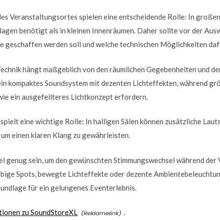
es Veranstaltungsortes spielen eine entscheidende Rolle: In großen
agen benötigt als in kleinen Innenräumen. Daher sollte vor der Aus
te geschaffen werden soll und welche technischen Möglichkeiten daf
echnik hängt maßgeblich von den räumlichen Gegebenheiten und der
t ein kompaktes Soundsystem mit dezenten Lichteffekten, während g
ie ein ausgefeilteres Lichtkonzept erfordern.
spielt eine wichtige Rolle: In halligen Sälen können zusätzliche Lau
m einen klaren Klang zu gewährleisten.
xibel genug sein, um den gewünschten Stimmungswechsel während der 
farbige Spots, bewegte Lichteffekte oder dezente Ambientebeleuchtu
Grundlage für ein gelungenes Eventerlebnis.
tionen zu SoundStoreXL
.