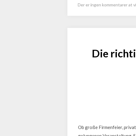
Der er ingen kommentarer at vi
Die richt
Ob große Firmenfeier, private
gelungenen Veranstaltung. Si