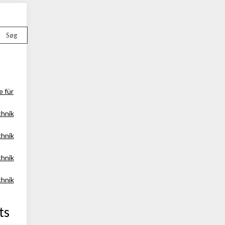
Søg
e für
chnik
chnik
chnik
chnik
ts