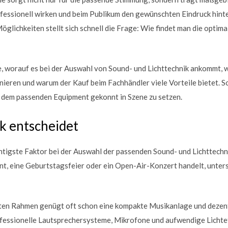
essionell wirken und beim Publikum den gewünschten Eindruck hint
öglichkeiten stellt sich schnell die Frage: Wie findet man die optim
ie, worauf es bei der Auswahl von Sound- und Lichttechnik ankommt, 
eren und warum der Kauf beim Fachhändler viele Vorteile bietet. So
t dem passenden Equipment gekonnt in Szene zu setzen.
k entscheidet
htigste Faktor bei der Auswahl der passenden Sound- und Lichttechni
nt, eine Geburtstagsfeier oder ein Open-Air-Konzert handelt, unters
ivaten Rahmen genügt oft schon eine kompakte Musikanlage und deze
essionelle Lautsprechersysteme, Mikrofone und aufwendige Lichtef