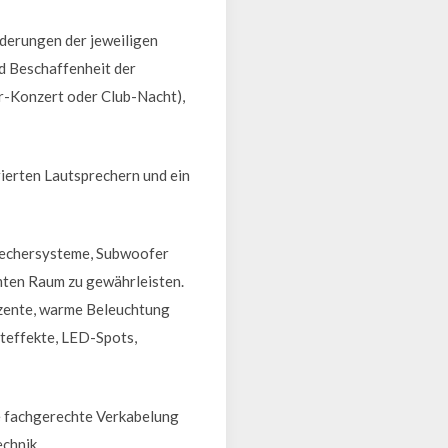
rderungen der jeweiligen
nd Beschaffenheit der
ir-Konzert oder Club-Nacht),
rierten Lautsprechern und ein
prechersysteme, Subwoofer
mten Raum zu gewährleisten.
ezente, warme Beleuchtung
teffekte, LED-Spots,
ie fachgerechte Verkabelung
chnik.