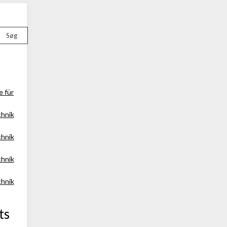
Søg
e für
chnik
chnik
chnik
chnik
ts