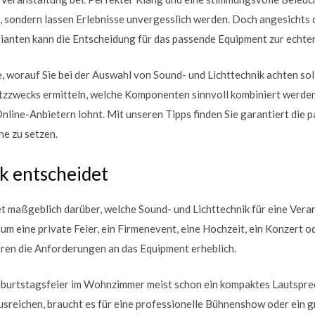
sondern lassen Erlebnisse unvergesslich werden. Doch angesichts
ianten kann die Entscheidung für das passende Equipment zur echt
e, worauf Sie bei der Auswahl von Sound- und Lichttechnik achten soll
tzzwecks ermitteln, welche Komponenten sinnvoll kombiniert werde
Online-Anbietern lohnt. Mit unseren Tipps finden Sie garantiert die 
ne zu setzen.
k entscheidet
t maßgeblich darüber, welche Sound- und Lichttechnik für eine Ver
h um eine private Feier, ein Firmenevent, eine Hochzeit, ein Konzert 
eren die Anforderungen an das Equipment erheblich.
eburtstagsfeier im Wohnzimmer meist schon ein kompaktes Lautspre
sreichen, braucht es für eine professionelle Bühnenshow oder ein g