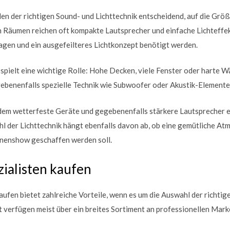
len der richtigen Sound- und Lichttechnik entscheidend, auf die Grö
en Räumen reichen oft kompakte Lautsprecher und einfache Lichteffe
agen und ein ausgefeilteres Lichtkonzept benötigt werden.
spielt eine wichtige Rolle: Hohe Decken, viele Fenster oder harte 
ebenenfalls spezielle Technik wie Subwoofer oder Akustik-Element
dem wetterfeste Geräte und gegebenenfalls stärkere Lautsprecher e
l der Lichttechnik hängt ebenfalls davon ab, ob eine gemütliche At
hnenshow geschaffen werden soll.
ialisten kaufen
aufen bietet zahlreiche Vorteile, wenn es um die Auswahl der richtig
t verfügen meist über ein breites Sortiment an professionellen Mark