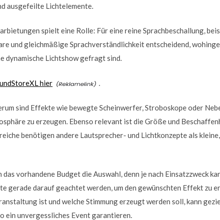
d ausgefeilte Lichtelemente.
arbietungen spielt eine Rolle: Für eine reine Sprachbeschallung, bei
klare und gleichmäßige Sprachverständlichkeit entscheidend, wohing
ne dynamische Lichtshow gefragt sind.
undStoreXL hier
.
derum sind Effekte wie bewegte Scheinwerfer, Stroboskope oder Ne
osphäre zu erzeugen. Ebenso relevant ist die Größe und Beschaffen
iche benötigen andere Lautsprecher- und Lichtkonzepte als kleine
ch das vorhandene Budget die Auswahl, denn je nach Einsatzzweck ka
lte gerade darauf geachtet werden, um den gewünschten Effekt zu er
eranstaltung ist und welche Stimmung erzeugt werden soll, kann gezi
o ein unvergessliches Event garantieren.