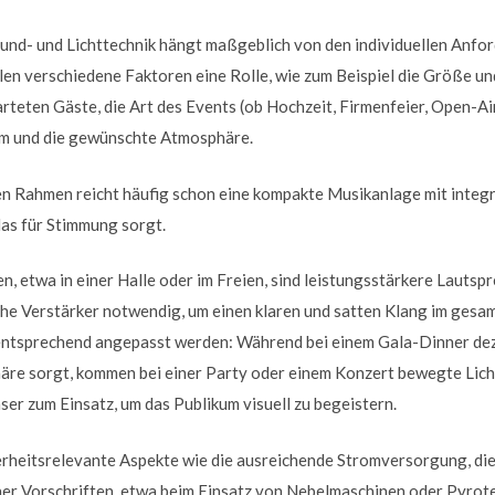
und- und Lichttechnik hängt maßgeblich von den individuellen Anfo
len verschiedene Faktoren eine Rolle, wie zum Beispiel die Größe u
arteten Gäste, die Art des Events (ob Hochzeit, Firmenfeier, Open-A
m und die gewünschte Atmosphäre.
ten Rahmen reicht häufig schon eine kompakte Musikanlage mit integ
das für Stimmung sorgt.
, etwa in einer Halle oder im Freien, sind leistungsstärkere Lauts
che Verstärker notwendig, um einen klaren und satten Klang im gesa
e entsprechend angepasst werden: Während bei einem Gala-Dinner d
re sorgt, kommen bei einer Party oder einem Konzert bewegte Lich
r zum Einsatz, um das Publikum visuell zu begeistern.
herheitsrelevante Aspekte wie die ausreichende Stromversorgung, d
her Vorschriften, etwa beim Einsatz von Nebelmaschinen oder Pyrote