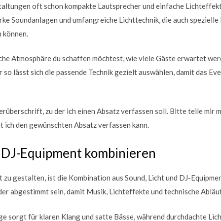
taltungen oft schon kompakte Lautsprecher und einfache Lichteffek
ke Soundanlagen und umfangreiche Lichttechnik, die auch spezielle
n können.
lche Atmosphäre du schaffen möchtest, wie viele Gäste erwartet wer
r so lässt sich die passende Technik gezielt auswählen, damit das Ev
rüberschrift, zu der ich einen Absatz verfassen soll. Bitte teile mir 
it ich den gewünschten Absatz verfassen kann.
d DJ-Equipment kombinieren
 zu gestalten, ist die Kombination aus Sound, Licht und DJ-Equipmen
der abgestimmt sein, damit Musik, Lichteffekte und technische Ablä
e sorgt für klaren Klang und satte Bässe, während durchdachte Lic