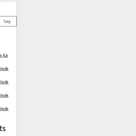
Søg
e für
chnik
chnik
chnik
chnik
ts