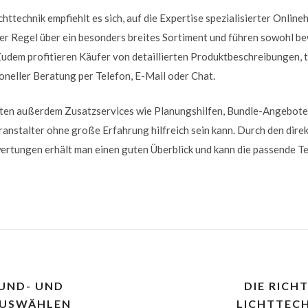
ttechnik empfiehlt es sich, auf die Expertise spezialisierter Online
der Regel über ein besonders breites Sortiment und führen sowohl 
Zudem profitieren Käufer von detaillierten Produktbeschreibungen,
oneller Beratung per Telefon, E-Mail oder Chat.
ieten außerdem Zusatzservices wie Planungshilfen, Bundle-Angebote
ranstalter ohne große Erfahrung hilfreich sein kann. Durch den dire
rtungen erhält man einen guten Überblick und kann die passende Te
OUND- UND
DIE RICH
AUSWÄHLEN
LICHTTEC