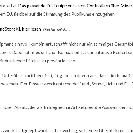
nte setzt.
Das passende DJ-Equipment – von Controllern über Mixer b
em DJ, flexibel auf die Stimmung des Publikums einzugehen.
undStoreXL hier lesen
.
pment sinnvoll kombiniert, schafft nicht nur ein stimmiges Gesamtbi
evel. Dabei lohnt es sich, auf Kompatibilität und intuitive Bedienbar
eindruckende Effekte zu gewährleisten.
Unterüberschrift leer ist („ “), gehe ich davon aus, dass ein thematis
ischen „Der Einsatzzweck entscheidet“ und „Sound, Licht und DJ-
hrlicher Absatz, der als Bindeglied im Artikel über die Auswahl der ri
zweck festgelegt wurde, ist es wichtig, sich einen Überblick über d