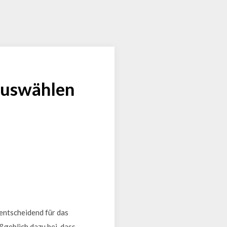
 auswählen
 entscheidend für das
ßgeblich dazu bei, dass