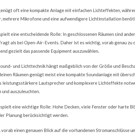
genügt oft eine kompakte Anlage mit einfachen Lichteffekten, währe
r, mehrere Mikrofone und eine aufwendigere Lichtinstallation benöt
pielt eine entscheidende Rolle: In geschlossenen Räumen sind ande
ragt als bei Open-Air-Events. Daher ist es wichtig, vorab genau zu d
ßend gezielt das passende Equipment auszuwählen.
ound- und Lichttechnik hängt maßgeblich von der Größe und Bescha
 kleinen Räumen genügt meist eine kompakte Soundanlage mit übersch
 leistungsstärkere Lautsprecher und komplexere Lichteffekte notw
n und auszuleuchten.
spielt eine wichtige Rolle: Hohe Decken, viele Fenster oder harte 
 der Planung berücksichtigt werden.
m, vorab einen genauen Blick auf die vorhandenen Stromanschlüsse u