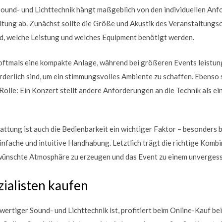
ound- und Lichttechnik hängt maßgeblich von den individuellen An
tung ab. Zunächst sollte die Größe und Akustik des Veranstaltungso
nd, welche Leistung und welches Equipment benötigt werden.
 oftmals eine kompakte Anlage, während bei größeren Events leistu
rderlich sind, um ein stimmungsvolles Ambiente zu schaffen. Ebenso s
Rolle: Ein Konzert stellt andere Anforderungen an die Technik als ei
ttung ist auch die Bedienbarkeit ein wichtiger Faktor – besonders 
einfache und intuitive Handhabung. Letztlich trägt die richtige Komb
ewünschte Atmosphäre zu erzeugen und das Event zu einem unvergess
ialisten kaufen
ertiger Sound- und Lichttechnik ist, profitiert beim Online-Kauf bei