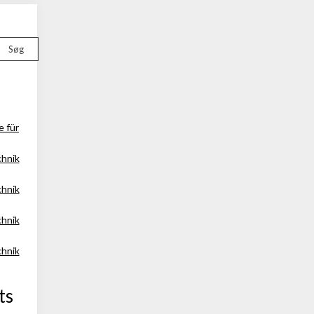
Søg
e für
chnik
chnik
chnik
chnik
ts