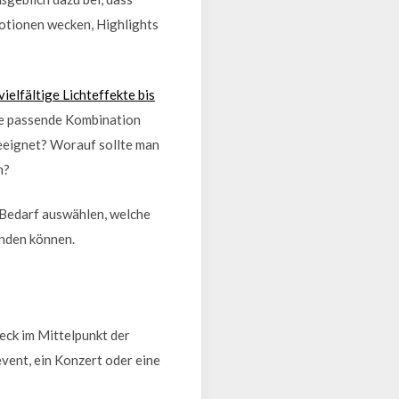
otionen wecken, Highlights
elfältige Lichteffekte bis
e passende Kombination
geeignet? Worauf sollte man
n?
n Bedarf auswählen, welche
inden können.
eck im Mittelpunkt der
event, ein Konzert oder eine