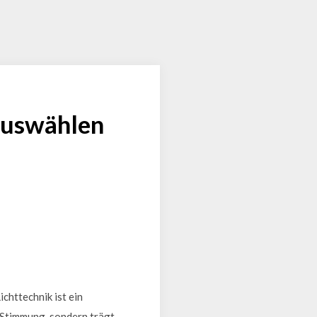
 auswählen
chttechnik ist ein
e Stimmung, sondern trägt