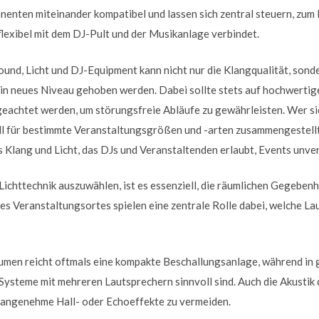
nenten miteinander kompatibel und lassen sich zentral steuern, zum
 flexibel mit dem DJ-Pult und der Musikanlage verbindet.
und, Licht und DJ-Equipment kann nicht nur die Klangqualität, sond
in neues Niveau gehoben werden. Dabei sollte stets auf hochwertige
eachtet werden, um störungsfreie Abläufe zu gewährleisten. Wer sich 
ell für bestimmte Veranstaltungsgrößen und -arten zusammengestellt
Klang und Licht, das DJs und Veranstaltenden erlaubt, Events unve
ichttechnik auszuwählen, ist es essenziell, die räumlichen Gegebenh
s Veranstaltungsortes spielen eine zentrale Rolle dabei, welche La
äumen reicht oftmals eine kompakte Beschallungsanlage, während in
Systeme mit mehreren Lautsprechern sinnvoll sind. Auch die Akustik
nangenehme Hall- oder Echoeffekte zu vermeiden.