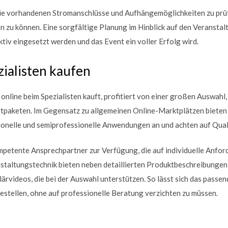
, die vorhandenen Stromanschlüsse und Aufhängemöglichkeiten zu pr
zu können. Eine sorgfältige Planung im Hinblick auf den Veranstaltu
ktiv eingesetzt werden und das Event ein voller Erfolg wird.
ialisten kaufen
online beim Spezialisten kauft, profitiert von einer großen Auswahl
ttpaketen. Im Gegensatz zu allgemeinen Online-Marktplätzen bieten 
ionelle und semiprofessionelle Anwendungen an und achten auf Quali
petente Ansprechpartner zur Verfügung, die auf individuelle Anfo
staltungstechnik bieten neben detaillierten Produktbeschreibungen 
rvideos, die bei der Auswahl unterstützen. So lässt sich das pass
stellen, ohne auf professionelle Beratung verzichten zu müssen.