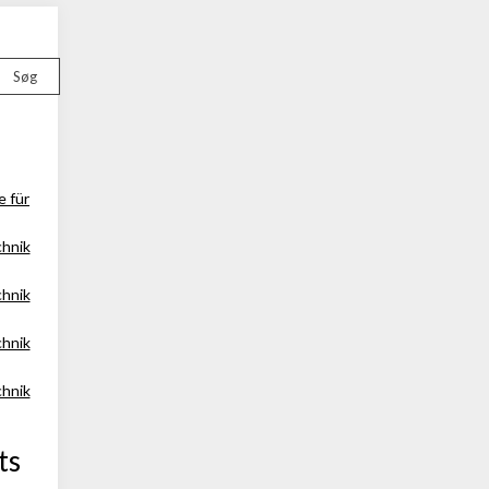
Søg
e für
chnik
chnik
chnik
chnik
ts