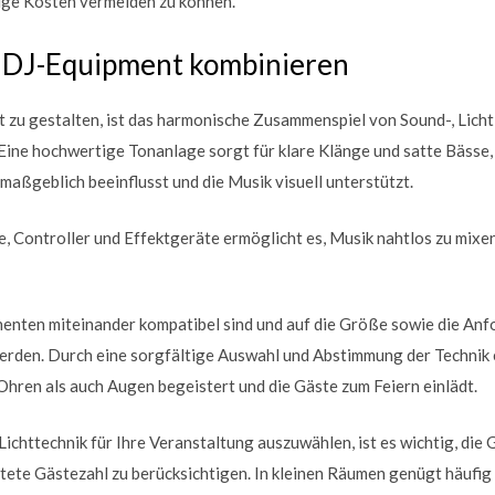
ige Kosten vermeiden zu können.
d DJ-Equipment kombinieren
 zu gestalten, ist das harmonische Zusammenspiel von Sound-, Lich
Eine hochwertige Tonanlage sorgt für klare Klänge und satte Bässe
maßgeblich beeinflusst und die Musik visuell unterstützt.
 Controller und Effektgeräte ermöglicht es, Musik nahtlos zu mixen 
onenten miteinander kompatibel sind und auf die Größe sowie die An
rden. Durch eine sorgfältige Auswahl und Abstimmung der Technik 
hren als auch Augen begeistert und die Gäste zum Feiern einlädt.
ichttechnik für Ihre Veranstaltung auszuwählen, ist es wichtig, die
tete Gästezahl zu berücksichtigen. In kleinen Räumen genügt häufig