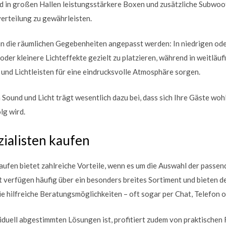
 in großen Hallen leistungsstärkere Boxen und zusätzliche Subwoof
erteilung zu gewährleisten.
 an die räumlichen Gegebenheiten angepasst werden: In niedrigen od
oder kleinere Lichteffekte gezielt zu platzieren, während in weitläu
und Lichtleisten für eine eindrucksvolle Atmosphäre sorgen.
Sound und Licht trägt wesentlich dazu bei, dass sich Ihre Gäste woh
lg wird.
ialisten kaufen
kaufen bietet zahlreiche Vorteile, wenn es um die Auswahl der passe
t verfügen häufig über ein besonders breites Sortiment und bieten de
 hilfreiche Beratungsmöglichkeiten – oft sogar per Chat, Telefon o
iduell abgestimmten Lösungen ist, profitiert zudem von praktischen 