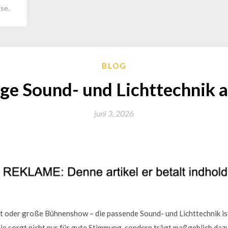
se.
BLOG
ige Sound- und Lichttechnik
juni 3, 2026
nt oder große Bühnenshow – die passende Sound- und Lichttechnik is
Sie sorgt nicht nur für gute Stimmung, sondern trägt maßgeblich dazu