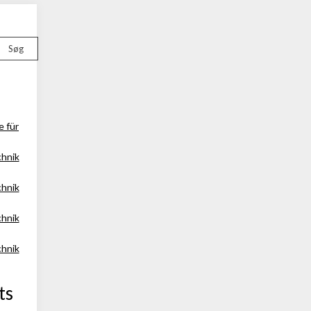
Søg
e für
chnik
chnik
chnik
chnik
ts