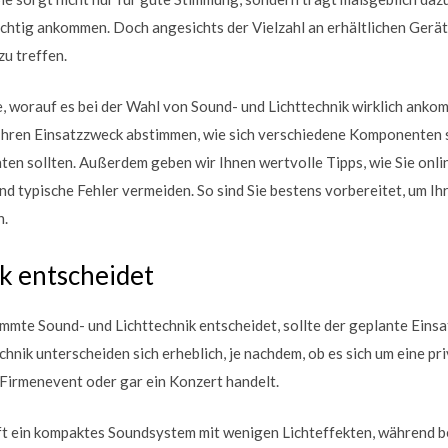
htig ankommen. Doch angesichts der Vielzahl an erhältlichen Geräte
zu treffen.
e, worauf es bei der Wahl von Sound- und Lichttechnik wirklich ankom
 Ihren Einsatzzweck abstimmen, wie sich verschiedene Komponenten s
ten sollten. Außerdem geben wir Ihnen wertvolle Tipps, wie Sie onli
d typische Fehler vermeiden. So sind Sie bestens vorbereitet, um I
n.
k entscheidet
mmte Sound- und Lichttechnik entscheidet, sollte der geplante Einsat
nik unterscheiden sich erheblich, je nachdem, ob es sich um eine pri
Firmenevent oder gar ein Konzert handelt.
oft ein kompaktes Soundsystem mit wenigen Lichteffekten, während 