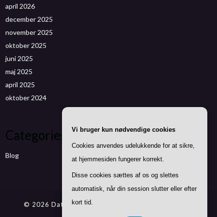
april 2026
december 2025
november 2025
oktober 2025
juni 2025
maj 2025
april 2025
oktober 2024
Vi bruger kun nødvendige cookies
Categories
Cookies anvendes udelukkende for at sikre,
Blog
at hjemmesiden fungerer korrekt.
Disse cookies sættes af os og slettes
automatisk, når din session slutter eller efter
kort tid.
© 2026 Datenwizard.de
| Theme by
SuperbThemes