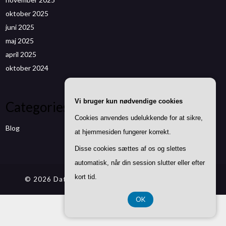
oktober 2025
juni 2025
maj 2025
april 2025
oktober 2024
Vi bruger kun nødvendige cookies
Categories
Cookies anvendes udelukkende for at sikre,
Blog
at hjemmesiden fungerer korrekt.
Disse cookies sættes af os og slettes
automatisk, når din session slutter eller efter
kort tid.
© 2026 Datenwizard.de
| Theme by
SuperbThemes
OK
CVR DK37 40 77 39