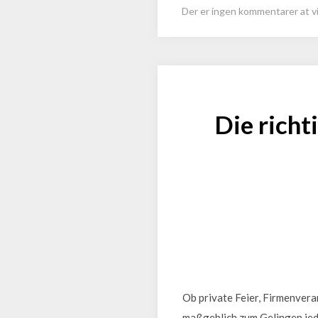
Der er ingen kommentarer at vi
Die richt
Ob private Feier, Firmenvera
maßgeblich zum Gelingen jed