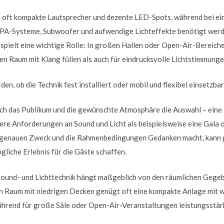
n oft kompakte Lautsprecher und dezente LED-Spots, während bei ei
 PA-Systeme, Subwoofer und aufwendige Lichteffekte benötigt werd
spielt eine wichtige Rolle: In großen Hallen oder Open-Air-Bereiche
en Raum mit Klang füllen als auch für eindrucksvolle Lichtstimmung
n, ob die Technik fest installiert oder mobil und flexibel einsetzbar 
auch das Publikum und die gewünschte Atmosphäre die Auswahl – eine
ere Anforderungen an Sound und Licht als beispielsweise eine Gala 
en genauen Zweck und die Rahmenbedingungen Gedanken macht, kann g
liche Erlebnis für die Gäste schaffen.
ound- und Lichttechnik hängt maßgeblich von den räumlichen Gege
nen Raum mit niedrigen Decken genügt oft eine kompakte Anlage mit 
hrend für große Säle oder Open-Air-Veranstaltungen leistungsstär