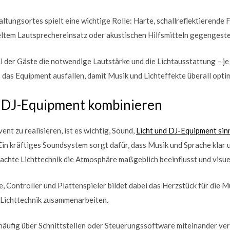
altungsortes spielt eine wichtige Rolle: Harte, schallreflektierende
eltem Lautsprechereinsatz oder akustischen Hilfsmitteln gegengeste
hl der Gäste die notwendige Lautstärke und die Lichtausstattung – 
 das Equipment ausfallen, damit Musik und Lichteffekte überall opt
d DJ-Equipment kombinieren
nt zu realisieren, ist es wichtig, Sound,
Licht und DJ-Equipment sin
in kräftiges Soundsystem sorgt dafür, dass Musik und Sprache klar
chte Lichttechnik die Atmosphäre maßgeblich beeinflusst und visuel
 Controller und Plattenspieler bildet dabei das Herzstück für die M
 Lichttechnik zusammenarbeiten.
häufig über Schnittstellen oder Steuerungssoftware miteinander ve