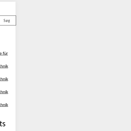
Søg
e für
chnik
chnik
chnik
chnik
ts