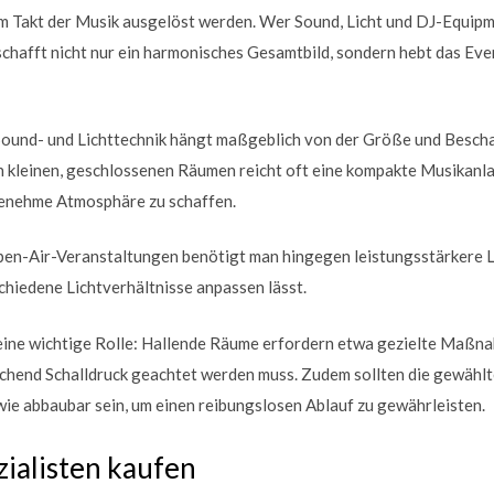
im Takt der Musik ausgelöst werden. Wer Sound, Licht und DJ-Equipm
chafft nicht nur ein harmonisches Gesamtbild, sondern hebt das Even
ound- und Lichttechnik hängt maßgeblich von der Größe und Bescha
n kleinen, geschlossenen Räumen reicht oft eine kompakte Musikanla
genehme Atmosphäre zu schaffen.
en-Air-Veranstaltungen benötigt man hingegen leistungsstärkere La
schiedene Lichtverhältnisse anpassen lässt.
 eine wichtige Rolle: Hallende Räume erfordern etwa gezielte Maßn
ichend Schalldruck geachtet werden muss. Zudem sollten die gewählt
wie abbaubar sein, um einen reibungslosen Ablauf zu gewährleisten.
ialisten kaufen