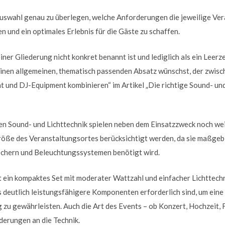
 Auswahl genau zu überlegen, welche Anforderungen die jeweilige Vera
 und ein optimales Erlebnis für die Gäste zu schaffen.
ner Gliederung nicht konkret benannt ist und lediglich als ein Leerzei
 einen allgemeinen, thematisch passenden Absatz wünschst, der zwis
ht und DJ-Equipment kombinieren“ im Artikel „Die richtige Sound- un
en Sound- und Lichttechnik spielen neben dem Einsatzzweck noch wei
Größe des Veranstaltungsortes berücksichtigt werden, da sie maßgebl
echern und Beleuchtungssystemen benötigt wird.
t ein kompaktes Set mit moderater Wattzahl und einfacher Lichttech
 deutlich leistungsfähigere Komponenten erforderlich sind, um ein
 zu gewährleisten. Auch die Art des Events – ob Konzert, Hochzeit, 
rderungen an die Technik.