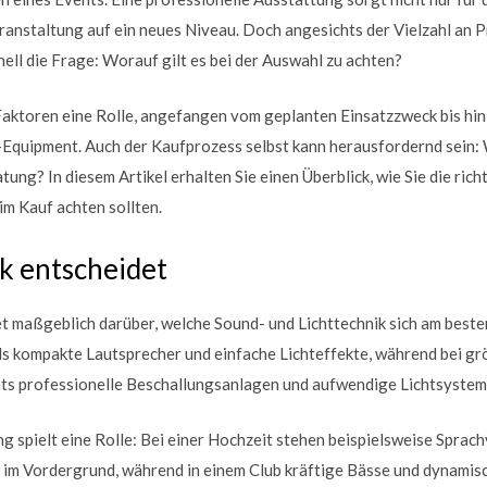
ranstaltung auf ein neues Niveau. Doch angesichts der Vielzahl an 
nell die Frage: Worauf gilt es bei der Auswahl zu achten?
Faktoren eine Rolle, angefangen vom geplanten Einsatzzweck bis hi
-Equipment. Auch der Kaufprozess selbst kann herausfordernd sein:
ng? In diesem Artikel erhalten Sie einen Überblick, wie Sie die richt
m Kauf achten sollten.
k entscheidet
 maßgeblich darüber, welche Sound- und Lichttechnik sich am besten 
ls kompakte Lautsprecher und einfache Lichteffekte, während bei g
s professionelle Beschallungsanlagen und aufwendige Lichtsystem
g spielt eine Rolle: Bei einer Hochzeit stehen beispielsweise Sprach
im Vordergrund, während in einem Club kräftige Bässe und dynamisch