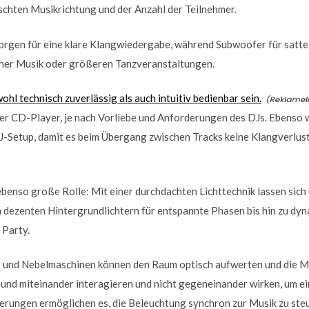
chten Musikrichtung und der Anzahl der Teilnehmer.
rgen für eine klare Klangwiedergabe, während Subwoofer für satte 
cher Musik oder größeren Tanzveranstaltungen.
hl technisch zuverlässig als auch intuitiv bedienbar sein.
der CD-Player, je nach Vorliebe und Anforderungen des DJs. Ebenso wi
-Setup, damit es beim Übergang zwischen Tracks keine Klangverlus
 ebenso große Rolle: Mit einer durchdachten Lichttechnik lassen sich
dezenten Hintergrundlichtern für entspannte Phasen bis hin zu dyn
 Party.
und Nebelmaschinen können den Raum optisch aufwerten und die Mus
Sound miteinander interagieren und nicht gegeneinander wirken, um e
erungen ermöglichen es, die Beleuchtung synchron zur Musik zu ste