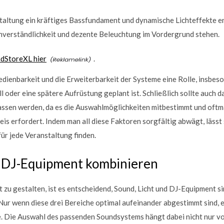
staltung ein kräftiges Bassfundament und dynamische Lichteffekte e
chverständlichkeit und dezente Beleuchtung im Vordergrund stehen.
ndStoreXL hier
.
edienbarkeit und die Erweiterbarkeit der Systeme eine Rolle, insbe
l oder eine spätere Aufrüstung geplant ist. Schließlich sollte auch 
assen werden, da es die Auswahlmöglichkeiten mitbestimmt und oft
eis erfordert. Indem man all diese Faktoren sorgfältig abwägt, lässt
für jede Veranstaltung finden.
d DJ-Equipment kombinieren
 zu gestalten, ist es entscheidend, Sound, Licht und DJ-Equipment s
Nur wenn diese drei Bereiche optimal aufeinander abgestimmt sind, 
e. Die Auswahl des passenden Soundsystems hängt dabei nicht nur v