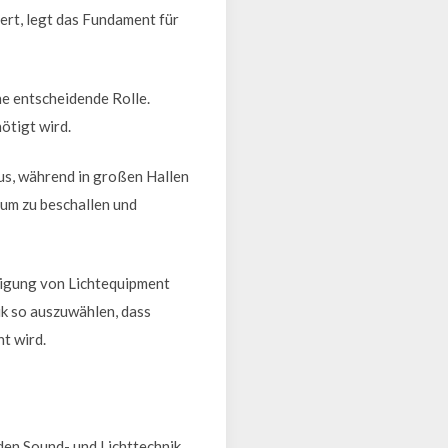
ert, legt das Fundament für
ne entscheidende Rolle.
ötigt wird.
us, während in großen Hallen
aum zu beschallen und
tigung von Lichtequipment
ik so auszuwählen, dass
t wird.
nden Sound- und Lichttechnik