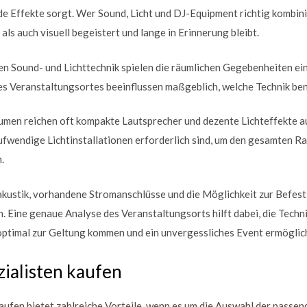
de Effekte sorgt. Wer Sound, Licht und DJ-Equipment richtig kombini
 als auch visuell begeistert und lange in Erinnerung bleibt.
n Sound- und Lichttechnik spielen die räumlichen Gegebenheiten ei
s Veranstaltungsortes beeinflussen maßgeblich, welche Technik ben
äumen reichen oft kompakte Lautsprecher und dezente Lichteffekte a
fwendige Lichtinstallationen erforderlich sind, um den gesamten R
.
kustik, vorhandene Stromanschlüsse und die Möglichkeit zur Befes
n. Eine genaue Analyse des Veranstaltungsorts hilft dabei, die Techn
optimal zur Geltung kommen und ein unvergessliches Event ermöglich
ialisten kaufen
kaufen bietet zahlreiche Vorteile, wenn es um die Auswahl der passe