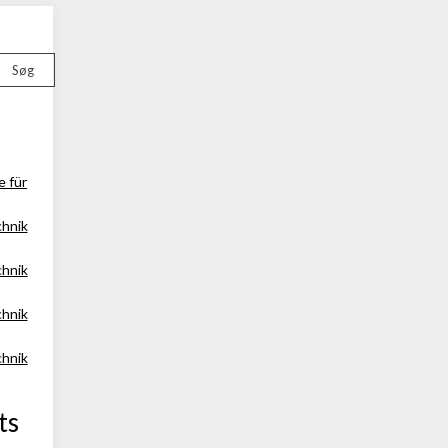
Søg
e für
chnik
chnik
chnik
chnik
ts