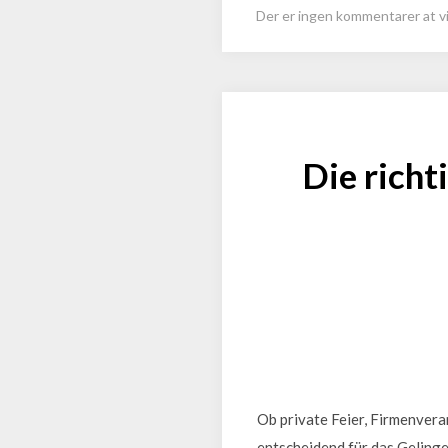
Der er ingen kommentarer at vi
Die richt
Ob private Feier, Firmenvera
entscheidend für das Gelinge