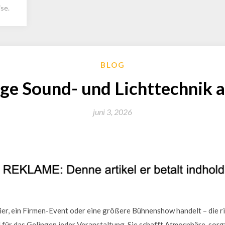
se.
BLOG
ige Sound- und Lichttechnik
juni 3, 2026
eier, ein Firmen-Event oder eine größere Bühnenshow handelt – die r
d für das Gelingen jeder Veranstaltung. Sie schafft Atmosphäre, sor