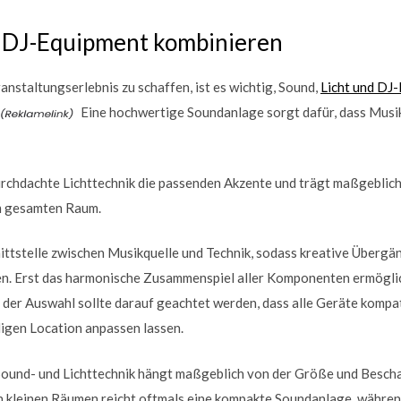
d DJ-Equipment kombinieren
nstaltungserlebnis zu schaffen, ist es wichtig, Sound,
Licht und DJ-
Eine hochwertige Soundanlage sorgt dafür, dass Musik
urchdachte Lichttechnik die passenden Akzente und trägt maßgeblich
im gesamten Raum.
ittstelle zwischen Musikquelle und Technik, sodass kreative Übergän
n. Erst das harmonische Zusammenspiel aller Komponenten ermögli
 der Auswahl sollte darauf geachtet werden, dass alle Geräte kompati
ligen Location anpassen lassen.
ound- und Lichttechnik hängt maßgeblich von der Größe und Bescha
In kleinen Räumen reicht oftmals eine kompakte Soundanlage, währen