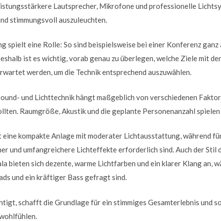
istungsstärkere Lautsprecher, Mikrofone und professionelle Licht
und stimmungsvoll auszuleuchten.
ng spielt eine Rolle: So sind beispielsweise bei einer Konferenz gan
Deshalb ist es wichtig, vorab genau zu überlegen, welche Ziele mit d
erwartet werden, um die Technik entsprechend auszuwählen.
ound- und Lichttechnik hängt maßgeblich von verschiedenen Faktore
llten. Raumgröße, Akustik und die geplante Personenanzahl spielen h
t eine kompakte Anlage mit moderater Lichtausstattung, während f
er und umfangreichere Lichteffekte erforderlich sind. Auch der Stil 
ala bieten sich dezente, warme Lichtfarben und ein klarer Klang an, w
s und ein kräftiger Bass gefragt sind.
tigt, schafft die Grundlage für ein stimmiges Gesamterlebnis und so
wohlfühlen.