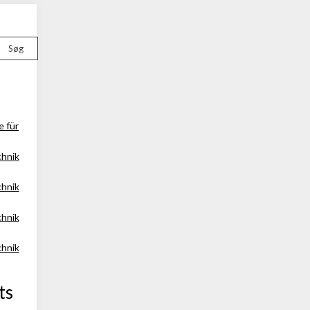
Søg
e für
chnik
chnik
chnik
chnik
ts