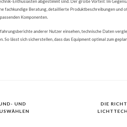
echnik-Enthusiasten abgestimmt sind. Der große Vorteil: Im Gegens
ine fachkundige Beratung, detaillierte Produktbeschreibungen und o
r passenden Komponenten.
fahrungsberichte anderer Nutzer einsehen, technische Daten vergl
. So lässt sich sicherstellen, dass das Equipment optimal zum gepl
OUND- UND
DIE RICH
AUSWÄHLEN
LICHTTEC