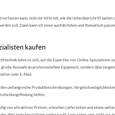
verfassen kann, teile mir bitte mit, wie die Unterüberschrift lauten
erden soll. Dann kann ich einen ausführlichen und thematisch passe
ialisten kaufen
httechnik lohnt es sich, auf die Expertise von Online-Spezialisten z
ine große Auswahl an professionellem Equipment, sondern überzeuge
elefon oder E-Mail.
stellen umfangreiche Produktbeschreibungen, Vergleichsmöglichkei
ntscheidungsfindung helfen.
fig von attraktiven Preisen, schnellen Lieferzeiten und einem umfa
be. Wer beim Spezialisten online kauft, kann sicher sein, nicht nur 