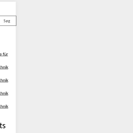
Søg
e für
chnik
chnik
chnik
chnik
ts