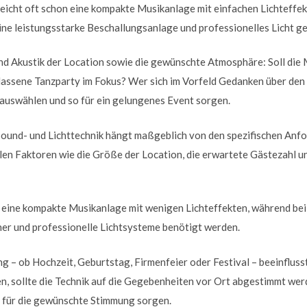
reicht oft schon eine kompakte Musikanlage mit einfachen Lichteffek
e leistungsstarke Beschallungsanlage und professionelles Licht ge
nd Akustik der Location sowie die gewünschte Atmosphäre: Soll die
elassene Tanzparty im Fokus? Wer sich im Vorfeld Gedanken über den
 auswählen und so für ein gelungenes Event sorgen.
ound- und Lichttechnik hängt maßgeblich von den spezifischen Anf
elen Faktoren wie die Größe der Location, die erwartete Gästezahl
ft eine kompakte Musikanlage mit wenigen Lichteffekten, während be
her und professionelle Lichtsysteme benötigt werden.
ng – ob Hochzeit, Geburtstag, Firmenfeier oder Festival – beeinfluss
en, sollte die Technik auf die Gegebenheiten vor Ort abgestimmt wer
 für die gewünschte Stimmung sorgen.