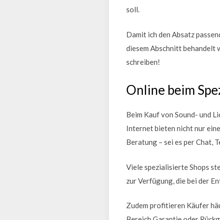
soll.
Damit ich den Absatz passend 
diesem Abschnitt behandelt w
schreiben!
Online beim Spez
Beim Kauf von Sound- und Lic
Internet bieten nicht nur e
Beratung – sei es per Chat, T
Viele spezialisierte Shops 
zur Verfügung, die bei der E
Zudem profitieren Käufer häu
Bereich Garantie oder Rückga