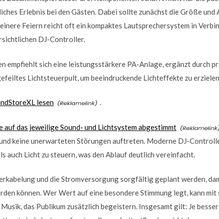
liches Erlebnis bei den Gästen. Dabei sollte zunächst die Größe und
leinere Feiern reicht oft ein kompaktes Lautsprechersystem in Verbi
rsichtlichen DJ-Controller.
n empfiehlt sich eine leistungsstärkere PA-Anlage, ergänzt durch p
feiltes Lichtsteuerpult, um beeindruckende Lichteffekte zu erzielen
undStoreXL lesen
.
e auf das jeweilige Sound- und Lichtsystem abgestimmt
und keine unerwarteten Störungen auftreten. Moderne DJ-Controller
s auch Licht zu steuern, was den Ablauf deutlich vereinfacht.
 Verkabelung und die Stromversorgung sorgfältig geplant werden, da
erden können. Wer Wert auf eine besondere Stimmung legt, kann mit 
Musik, das Publikum zusätzlich begeistern. Insgesamt gilt: Je besser