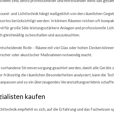
timmt sind, desto professioneller und mitreißender wirkt das gesam
ound- und Lichttechnik hängt maßgeblich von den räumlichen Gegeb
sortes berücksichtigt werden: In kleinen Räumen reichen oft kompa
nd für große Säle leistungsstärkere Anlagen und professionelle Lich
ch gleichmäßig zu beschallen und auszuleuchten.
 entscheidende Rolle – Räume mit viel Glas oder hohen Decken könne
sprecher oder akustischer Maßnahmen notwendig macht.
ie vorhandene Stromversorgung geachtet werden, damit alle Geräte s
 frühzeitig die räumlichen Besonderheiten analysiert, kann die Tech
anpassen und so ein überzeugendes Veranstaltungserlebnis schaffe
ialisten kaufen
httechnik empfiehlt es sich, auf die Erfahrung und das Fachwissen s