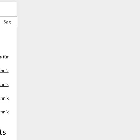
Søg
e für
chnik
chnik
chnik
chnik
ts