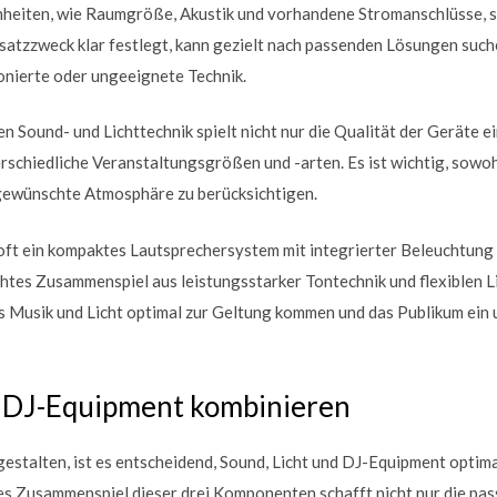
heiten, wie Raumgröße, Akustik und vorhandene Stromanschlüsse, sp
nsatzzweck klar festlegt, kann gezielt nach passenden Lösungen suc
onierte oder ungeeignete Technik.
 Sound- und Lichttechnik spielt nicht nur die Qualität der Geräte ei
schiedliche Veranstaltungsgrößen und -arten. Es ist wichtig, sowoh
gewünschte Atmosphäre zu berücksichtigen.
oft ein kompaktes Lautsprechersystem mit integrierter Beleuchtung
tes Zusammenspiel aus leistungsstarker Tontechnik und flexiblen Li
s Musik und Licht optimal zur Geltung kommen und das Publikum ein 
d DJ-Equipment kombinieren
estalten, ist es entscheidend, Sound, Licht und DJ-Equipment optima
es Zusammenspiel dieser drei Komponenten schafft nicht nur die p