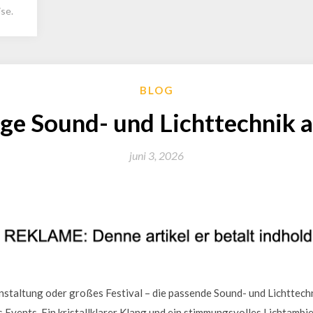
se.
BLOG
ige Sound- und Lichttechnik
juni 3, 2026
nstaltung oder großes Festival – die passende Sound- und Lichttechn
 Events. Ein kristallklarer Klang und ein stimmungsvolles Lichtambie