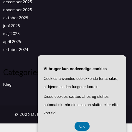
december 2025
november 2025
oktober 2025
juni 2025
maj 2025
april 2025
oktober 2024
Vi bruger kun nødvendige cookies
Categories
Cookies anvendes udelukkende for at sikre,
Blog
at hjemmesiden fungerer korrekt.
Disse cookies sættes af os og slettes
automatisk, når din session slutter eller efter
kort tid.
© 2026 Datenwizard.de
| Theme by
SuperbThemes
OK
CVR DK37 40 77 39