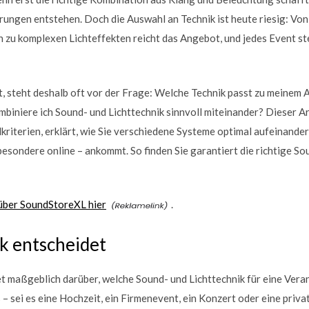
rungen entstehen. Doch die Auswahl an Technik ist heute riesig: Vo
n zu komplexen Lichteffekten reicht das Angebot, und jedes Event s
, steht deshalb oft vor der Frage: Welche Technik passt zu meinem A
biniere ich Sound- und Lichttechnik sinnvoll miteinander? Dieser Art
kriterien, erklärt, wie Sie verschiedene Systeme optimal aufeinande
esondere online – ankommt. So finden Sie garantiert die richtige Sou
über SoundStoreXL hier
.
k entscheidet
t maßgeblich darüber, welche Sound- und Lichttechnik für eine Ver
 – sei es eine Hochzeit, ein Firmenevent, ein Konzert oder eine privat