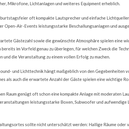
er, Mikrofone, Lichtanlagen und weiteres Equipment erheblich.
burtstagsfeier oft kompakte Lautsprecher und einfache Lichtquellen
r Open-Air-Events leistungsstarke Beschallungsanlagen und ausgek
artete Gästezahl sowie die gewünschte Atmosphäre spielen eine wic
ch bereits im Vorfeld genau zu überlegen, für welchen Zweck die Techn
en und die Veranstaltung zu einem vollen Erfolg zu machen.
ound- und Lichttechnik hängt maßgeblich von den Gegebenheiten vo
s als auch die erwartete Anzahl der Gäste spielen eine wichtige Rol
enen Raum genügt oft schon eine kompakte Anlage mit moderaten La
Veranstaltungen leistungsstarke Boxen, Subwoofer und aufwendige L
altungsortes sollte nicht unterschätzt werden: Hallige Räume oder 