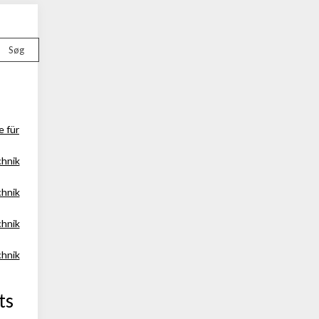
Søg
e für
chnik
chnik
chnik
chnik
ts