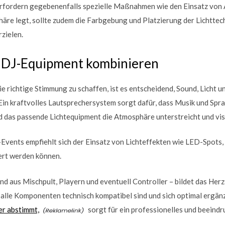
erfordern gegebenenfalls spezielle Maßnahmen wie den Einsatz von
re legt, sollte zudem die Farbgebung und Platzierung der Lichttech
zielen.
d DJ-Equipment kombinieren
ie richtige Stimmung zu schaffen, ist es entscheidend, Sound, Licht 
Ein kraftvolles Lautsprechersystem sorgt dafür, dass Musik und Spra
das passende Lichtequipment die Atmosphäre unterstreicht und visu
-Events empfiehlt sich der Einsatz von Lichteffekten wie LED-Spots
ert werden können.
d aus Mischpult, Playern und eventuell Controller – bildet das Her
s alle Komponenten technisch kompatibel sind und sich optimal ergä
er abstimmt,
sorgt für ein professionelles und beeind