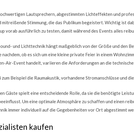
hochwertigen Lautsprechern, abgestimmten Lichteffekten und profe
 mitreißende Stimmung, die das Publikum begeistert. Wichtig ist dabe
up vorab ausführlich zu testen, damit während des Events alles reibu
ound- und Lichttechnik hängt maßgeblich von der Größe und den B
e nachdem, ob es sich um eine kleine private Feier in einem Wohnzimm
n-Air-Event handelt, variieren die Anforderungen an die technische
 zum Beispiel die Raumakustik, vorhandene Stromanschlüsse und die 
en Gäste spielt eine entscheidende Rolle, da sie die benötigte Leist
beeinflusst. Um eine optimale Atmosphäre zu schaffen und einen rei
chnik immer individuell auf die Gegebenheiten vor Ort abgestimmt we
ialisten kaufen