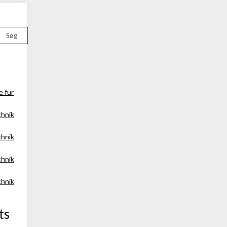
Søg
e für
chnik
chnik
chnik
chnik
ts