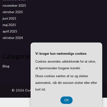
november 2025
oktober 2025
juni 2025
maj 2025
april 2025
oktober 2024
Vi bruger kun nødvendige cookies
Categories
Cookies anvendes udelukkende for at sikre,
Blog
at hjemmesiden fungerer korrekt.
Disse cookies sættes af os og slettes
automatisk, når din session slutter eller efter
kort tid.
© 2026 Datenwizard.de
| Theme by
SuperbThemes
OK
CVR DK37 40 77 39