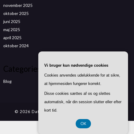
november 2025
oktober 2025
juni 2025
maj 2025
april 2025
oktober 2024
Vi bruger kun nødvendige cookies
Categories
Cookies anvendes udelukkende for at sikre,
Blog
at hjemmesiden fungerer korrekt.
Disse cookies sættes af os og slettes
automatisk, når din session slutter eller efter
kort tid.
© 2026 Datenwizard.de
| Theme by
SuperbThemes
OK
CVR DK37 40 77 39