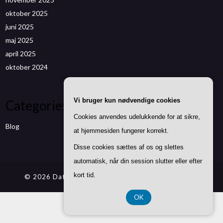
oktober 2025
juni 2025
maj 2025
april 2025
oktober 2024
Vi bruger kun nødvendige cookies
Categories
Cookies anvendes udelukkende for at sikre,
Blog
at hjemmesiden fungerer korrekt.
Disse cookies sættes af os og slettes
automatisk, når din session slutter eller efter
kort tid.
© 2026 Datenwizard.de
| Theme by
SuperbThemes
OK
CVR DK37 40 77 39