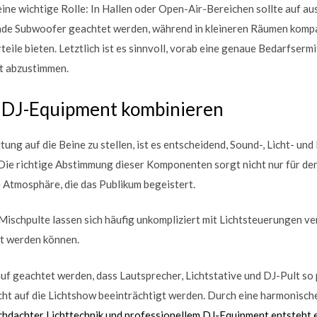
eine wichtige Rolle: In Hallen oder Open-Air-Bereichen sollte auf a
nde Subwoofer geachtet werden, während in kleineren Räumen komp
eile bieten. Letztlich ist es sinnvoll, vorab eine genaue Bedarfserm
nt abzustimmen.
d DJ-Equipment kombinieren
ung auf die Beine zu stellen, ist es entscheidend, Sound-, Licht- un
 Die richtige Abstimmung dieser Komponenten sorgt nicht nur für de
 Atmosphäre, die das Publikum begeistert.
schpulte lassen sich häufig unkompliziert mit Lichtsteuerungen ve
t werden können.
uf geachtet werden, dass Lautsprecher, Lichtstative und DJ-Pult so 
icht auf die Lichtshow beeinträchtigt werden. Durch eine harmonisc
chdachter Lichttechnik und professionellem DJ-Equipment entsteht ei