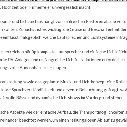
, Hochzeit oder Firmenfeier unvergesslich macht.
ound- und Lichttechnik hängt von zahlreichen Faktoren ab, die vor
sollten. Zunächst ist es wichtig, die Größe und Beschaffenheit der
 beeinflusst maßgeblich, welche Lautsprecher und Lichtsysteme infr
äumen reichen häufig kompakte Lautsprecher und einfache Lichteffek
arke PA-Anlagen und umfangreiche Lichtinstallationen erforderlich 
mungsvolle Atmosphäre zu erzeugen.
eranstaltung sowie das geplante Musik- und Lichtkonzept eine Rolle
d klare Sprachverständlichkeit und dezente Beleuchtung gefragt, w
kraftvolle Bässe und dynamische Lichtshows im Vordergrund stehen.
ische Aspekte wie der einfache Aufbau, die Transportmöglichkeiten s
einander beachtet werden, um einen reibungslosen Ablauf zu gewäh