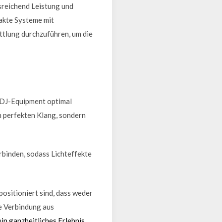
usreichend Leistung und
akte Systeme mit
ittlung durchzuführen, um die
d DJ-Equipment optimal
n perfekten Klang, sondern
rbinden, sodass Lichteffekte
positioniert sind, dass weder
he Verbindung aus
n ganzheitliches Erlebnis,