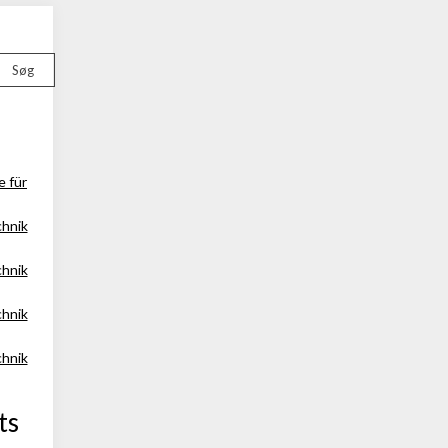
Søg
e für
chnik
chnik
chnik
chnik
ts