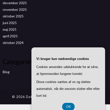
december 2025
november 2025
oktober 2025
juni 2025
maj 2025
april 2025
oktober 2024
Vi bruger kun nødvendige cookies
Categories
Cookies anvendes udelukkende for at sikre,
Blog
at hjemmesiden fungerer korrekt.
Disse cookies sættes af os og slettes
automatisk, når din session slutter eller efter
kort tid.
© 2026 Datenwizard.de
| Theme by
SuperbThemes
OK