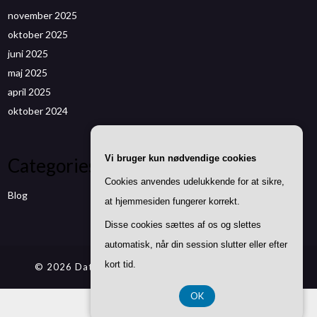
november 2025
oktober 2025
juni 2025
maj 2025
april 2025
oktober 2024
Vi bruger kun nødvendige cookies
Categories
Cookies anvendes udelukkende for at sikre,
Blog
at hjemmesiden fungerer korrekt.
Disse cookies sættes af os og slettes
automatisk, når din session slutter eller efter
kort tid.
© 2026 Datenwizard.de
| Theme by
SuperbThemes
OK
CVR DK37 40 77 39