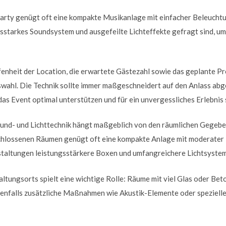
party genügt oft eine kompakte Musikanlage mit einfacher Beleucht
gsstarkes Soundsystem und ausgefeilte Lichteffekte gefragt sind, 
enheit der Location, die erwartete Gästezahl sowie das geplante P
uswahl. Die Technik sollte immer maßgeschneidert auf den Anlass ab
das Event optimal unterstützen und für ein unvergessliches Erlebnis
ound- und Lichttechnik hängt maßgeblich von den räumlichen Gegebe
eschlossenen Räumen genügt oft eine kompakte Anlage mit moderater
taltungen leistungsstärkere Boxen und umfangreichere Lichtsyste
altungsorts spielt eine wichtige Rolle: Räume mit viel Glas oder Be
enfalls zusätzliche Maßnahmen wie Akustik-Elemente oder speziell