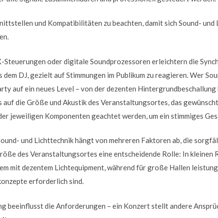
nittstellen und Kompatibilitäten zu beachten, damit sich Sound- und 
en.
teuerungen oder digitale Soundprozessoren erleichtern die Synch
s dem DJ, gezielt auf Stimmungen im Publikum zu reagieren. Wer So
Party auf ein neues Level – von der dezenten Hintergrundbeschallung
ts auf die Größe und Akustik des Veranstaltungsortes, das gewünsch
er jeweiligen Komponenten geachtet werden, um ein stimmiges Gesa
ound- und Lichttechnik hängt von mehreren Faktoren ab, die sorgf
 Größe des Veranstaltungsortes eine entscheidende Rolle: In kleinen
m mit dezentem Lichtequipment, während für große Hallen leistun
nzepte erforderlich sind.
ng beeinflusst die Anforderungen – ein Konzert stellt andere Ansprüc