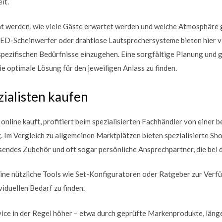
it.
ht werden, wie viele Gäste erwartet werden und welche Atmosphäre 
D-Scheinwerfer oder drahtlose Lautsprechersysteme bieten hier vi
ie spezifischen Bedürfnisse einzugehen. Eine sorgfältige Planung un
die optimale Lösung für den jeweiligen Anlass zu finden.
ialisten kaufen
online kauft, profitiert beim spezialisierten Fachhändler von eine
Im Vergleich zu allgemeinen Marktplätzen bieten spezialisierte Shop
endes Zubehör und oft sogar persönliche Ansprechpartner, die bei 
line nützliche Tools wie Set-Konfiguratoren oder Ratgeber zur Verfüg
viduellen Bedarf zu finden.
vice in der Regel höher – etwa durch geprüfte Markenprodukte, läng