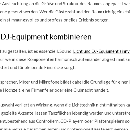
die Ausleuchtung an die Größe und Struktur des Raumes angepasst we
zene gesetzt werden. Wer die Gästezahl und den Raum richtig einsch
 ein stimmungsvolles und professionelles Erlebnis sorgen.
d DJ-Equipment kombinieren
zu gestalten, ist es essenziell, Sound,
Licht und DJ-Equipment sinnv
ur wenn diese Komponenten harmonisch aufeinander abgestimmt sind
tert und für bleibende Eindrücke sorgt.
precher, Mixer und Mikrofone bildet dabei die Grundlage für einen k
ne Hochzeit, eine Firmenfeier oder eine Clubnacht handelt.
uswahl verliert an Wirkung, wenn die Lichttechnik nicht mithalten ka
gezielte Akzente, lassen Tanzflächen lebendig werden und unterstre
t, bestehend aus Controllern, CD-Playern oder Plattenspielern sow
der alle Signale zusammenlaufen und professionell gesteuert werden.