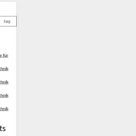
Søg
e für
chnik
chnik
chnik
chnik
ts