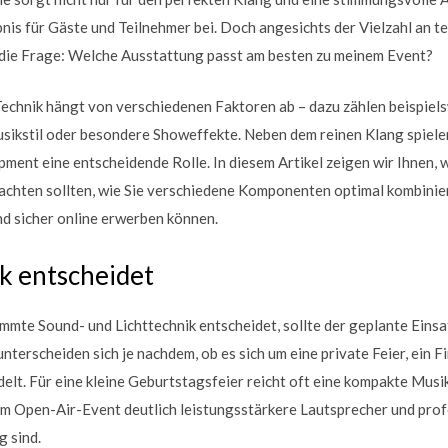
is für Gäste und Teilnehmer bei. Doch angesichts der Vielzahl an t
l die Frage: Welche Ausstattung passt am besten zu meinem Event?
echnik hängt von verschiedenen Faktoren ab – dazu zählen beispiel
sikstil oder besondere Showeffekte. Neben dem reinen Klang spiele
ment eine entscheidende Rolle. In diesem Artikel zeigen wir Ihnen, 
 achten sollten, wie Sie verschiedene Komponenten optimal kombinie
d sicher online erwerben können.
k entscheidet
immte Sound- und Lichttechnik entscheidet, sollte der geplante Eins
terscheiden sich je nachdem, ob es sich um eine private Feier, ein 
elt. Für eine kleine Geburtstagsfeier reicht oft eine kompakte Mus
em Open-Air-Event deutlich leistungsstärkere Lautsprecher und prof
g sind.