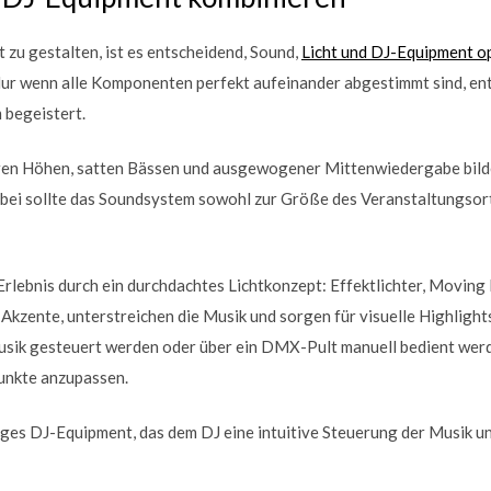
 zu gestalten, ist es entscheidend, Sound,
Licht und DJ-Equipment op
ur wenn alle Komponenten perfekt aufeinander abgestimmt sind, ent
 begeistert.
laren Höhen, satten Bässen und ausgewogener Mittenwiedergabe bilde
ei sollte das Soundsystem sowohl zur Größe des Veranstaltungsor
Erlebnis durch ein durchdachtes Lichtkonzept: Effektlichter, Movin
Akzente, unterstreichen die Musik und sorgen für visuelle Highlights
sik gesteuert werden oder über ein DMX-Pult manuell bedient werd
nkte anzupassen.
iges DJ-Equipment, das dem DJ eine intuitive Steuerung der Musik 