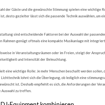
hl der Gäste und die gewünschte Stimmung spielen eine wichtige Ro
st, desto gezielter lässt sich die passende Technik auswählen, um ei
staltung sind entscheidende Faktoren bei der Auswahl der passenden
ten Rahmen genügt oftmals eine kompakte Musikanlage mit integriert
lsweise in Veranstaltungsräumen oder im Freien, steigt der Anspruch
elseitigkeit und Intensität der Beleuchtung.
ielt eine wichtige Rolle: Je mehr Menschen beschallt werden sollen, 
r Lichttechnik lohnt sich die Überlegung, ob lediglich eine stimmun
ewünscht ist. Deshalb empfiehlt es sich, die Anforderungen der Ver
e Auswahl zu treffen.
d DJ-Equipment kombinieren