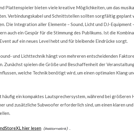
d Plattenspieler bieten viele kreative Möglichkeiten, um das musika
en. Verbindungskabel und Schnittstellen sollten sorgfältig geplant 
. Die Integration aller Elemente – Sound, Licht und DJ-Equipment –
n auch ein Gespür für die Stimmung des Publikums. Ist die Kombina
Event auf ein neues Level hebt und für bleibende Eindrücke sorgt.
ound- und Lichttechnik hängt von mehreren entscheidenden Faktoren 
n. Zunächst spielen die Größe und Beschaffenheit der Veranstaltung
influssen, welche Technik benötigt wird, um einen optimalen Klang u
t häufig ein kompaktes Lautsprechersystem, während bei größeren 
er und zusätzliche Subwoofer erforderlich sind, um einen klaren und
llen.
undStoreXL hier lesen
.