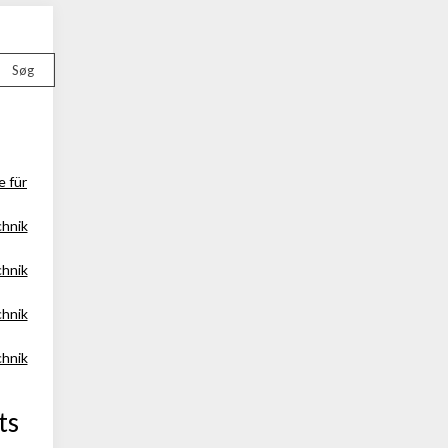
Søg
e für
chnik
chnik
chnik
chnik
ts