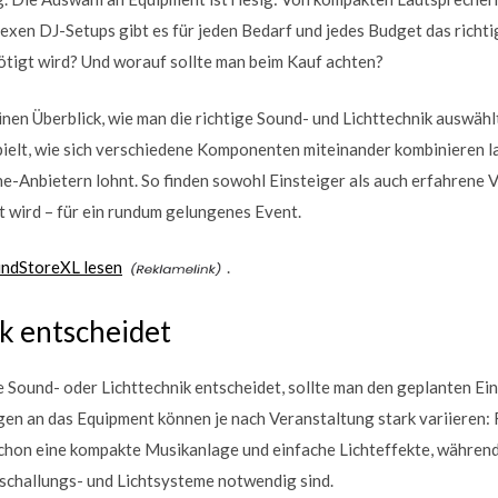
lexen DJ-Setups gibt es für jeden Bedarf und jedes Budget das richt
ötigt wird? Und worauf sollte man beim Kauf achten?
inen Überblick, wie man die richtige Sound- und Lichttechnik auswähl
pielt, wie sich verschiedene Komponenten miteinander kombinieren l
ine-Anbietern lohnt. So finden sowohl Einsteiger als auch erfahrene 
 wird – für ein rundum gelungenes Event.
undStoreXL lesen
.
k entscheidet
e Sound- oder Lichttechnik entscheidet, sollte man den geplanten E
en an das Equipment können je nach Veranstaltung stark variieren: F
chon eine kompakte Musikanlage und einfache Lichteffekte, währen
schallungs- und Lichtsysteme notwendig sind.