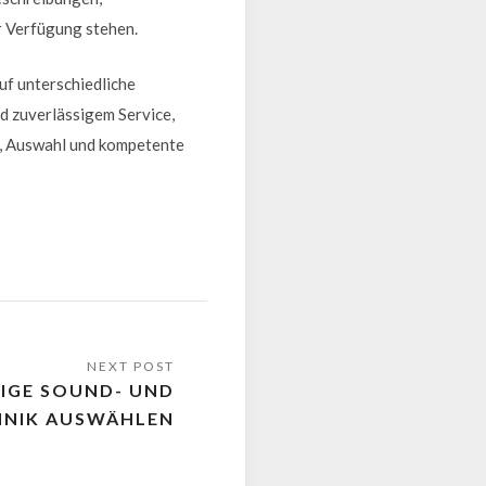
r Verfügung stehen.
uf unterschiedliche
nd zuverlässigem Service,
t, Auswahl und kompetente
TIGE SOUND- UND
HNIK AUSWÄHLEN