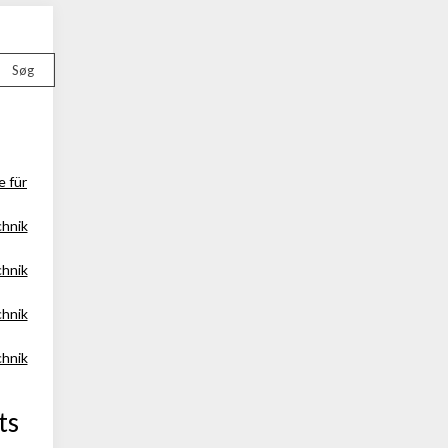
Søg
e für
chnik
chnik
chnik
chnik
ts