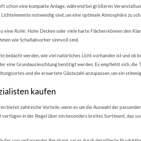
 oft schon eine kompakte Anlage, während bei größeren Veranstaltu
e Lichtelemente notwendig sind, um eine optimale Atmosphäre zu sch
o eine Rolle: Hohe Decken oder viele harte Flächen können den Kla
men wie Schallabsorber sinnvoll sind.
lte bedacht werden, wie viel natürliches Licht vorhanden ist und ob 
der eine Grundausleuchtung benötigt werden. Es empfiehlt sich, die T
tungsortes und die erwartete Gästezahl anzupassen, um ein stimmig
ialisten kaufen
fen bietet zahlreiche Vorteile, wenn es um die Auswahl der passende
t verfügen in der Regel über ein besonders breites Sortiment, das so
äufer von umfassender Beratung, sei es durch detaillierte Produktb