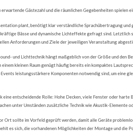
zu erwartende Gästezahl und die räumlichen Gegebenheiten spielen ei
entation plant, benötigt klar verständliche Sprachübertragung und 
kräftige Bässe und dynamische Lichteffekte gefragt sind. Letztlich s
duellen Anforderungen und Ziele der jeweiligen Veranstaltung abges
ound- und Lichttechnik hängt maßgeblich von der Größe und den B
In einem kleinen Raum genügt häufig bereits ein kompaktes Lautspre
Events leistungsstärkere Komponenten notwendig sind, um eine gl
ik eine entscheidende Rolle: Hohe Decken, viele Fenster oder harte
machen unter Umständen zusätzliche Technik wie Akustik-Elemente od
 Ort sollte im Vorfeld geprüft werden, damit alle Geräte probleml
iehlt es sich, die vorhandenen Möglichkeiten der Montage und die 