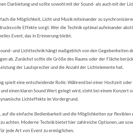
hen Darbietung und sollte sowohl mit der Sound- als auch mit der Lic
ach die Möglichkeit, Licht und Musik miteinander zu synchronisiere
rucksvolle Effekte sorgt. Wer die Technik optimal aufeinander abst
elles Event, das in Erinnerung bleibt.
ound- und Lichttechnik hängt maßgeblich von den Gegebenheiten d
gen ab. Zunächst sollte die Größe des Raums oder der Fläche berück
Leistung der Lautsprecher und die Anzahl der Lichtelemente hat.
ng spielt eine entscheidende Rolle: Während bei einer Hochzeit oder
nd einen klaren Sound Wert gelegt wird, steht bei einem Konzert od
dynamische Lichteffekte im Vordergrund.
g, auf die einfache Bedienbarkeit und die Möglichkeiten zur flexible
 zu achten. Moderne Technik bietet hier zahlreiche Optionen, um sow
für jede Art von Event zu ermöglichen.