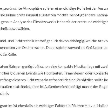
ie gewünschte Atmosphäre spielen eine wichtige Rolle bei der Auswa
ine Bühne professionell ausstatten möchte, benötigt andere Technik 
genaue Analyse des Einsatzzwecks ist somit der erste und wichtigst
chnik auszuwählen.
und- und Lichttechnik ist maßgeblich davon abhängig, welche Art vo
enheiten vor Ort herrschen. Dabei spielen sowohl die Größe der Loc
roße Rolle.
privatem Rahmen genügt oft schon eine kompakte Musikanlage mit zwe
end bei größeren Events wie Hochzeiten, Firmenfeiern oder Konzerte
mfangreicheres Lichtszenario erforderlich sind. Zusätzlich sollte b
raußen stattfindet, denn im Außenbereich benötigt man in der Regel
chnik.
gsortes ist ebenfalls ein wichtiger Faktor: In Räumen mit viel Hall