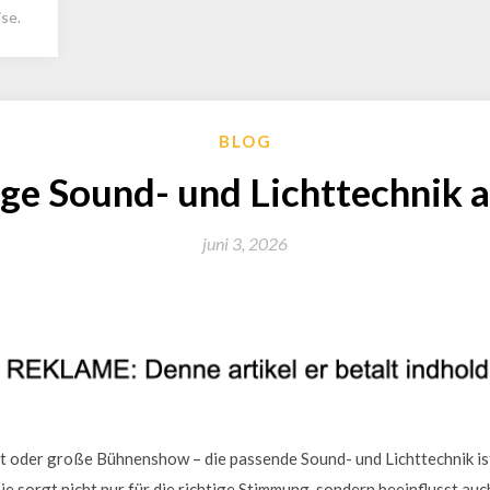
se.
BLOG
ige Sound- und Lichttechnik
juni 3, 2026
nt oder große Bühnenshow – die passende Sound- und Lichttechnik is
ie sorgt nicht nur für die richtige Stimmung, sondern beeinflusst au