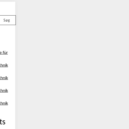
Søg
e für
chnik
chnik
chnik
chnik
ts