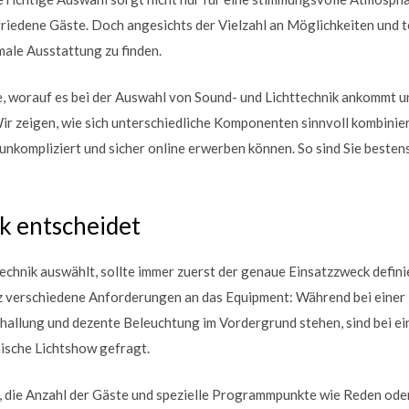
riedene Gäste. Doch angesichts der Vielzahl an Möglichkeiten und te
imale Ausstattung zu finden.
ie, worauf es bei der Auswahl von Sound- und Lichttechnik ankommt u
Wir zeigen, wie sich unterschiedliche Komponenten sinnvoll kombinie
nkompliziert und sicher online erwerben können. So sind Sie bestens
k entscheidet
chnik auswählt, sollte immer zuerst der genaue Einsatzzweck defini
z verschiedene Anforderungen an das Equipment: Während bei einer 
llung und dezente Beleuchtung im Vordergrund stehen, sind bei ei
ische Lichtshow gefragt.
, die Anzahl der Gäste und spezielle Programmpunkte wie Reden oder