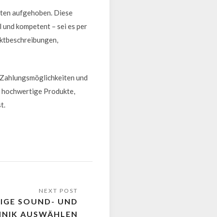
esten aufgehoben. Diese
l und kompetent – sei es per
uktbeschreibungen,
n Zahlungsmöglichkeiten und
ur hochwertige Produkte,
t.
TIGE SOUND- UND
HNIK AUSWÄHLEN