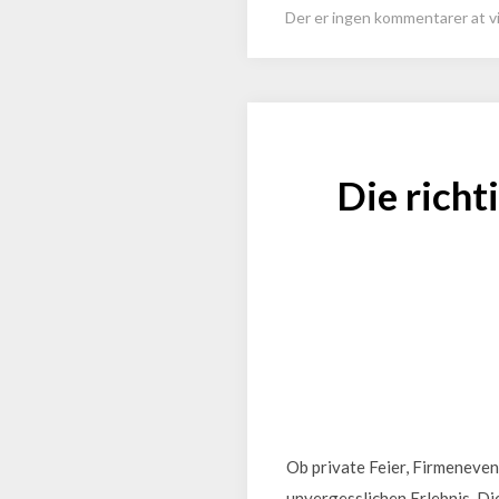
Der er ingen kommentarer at vi
Die richt
Ob private Feier, Firmeneven
unvergesslichen Erlebnis. Di