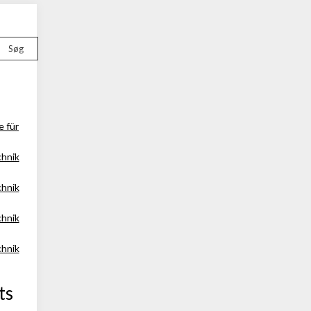
Søg
e für
chnik
chnik
chnik
chnik
ts