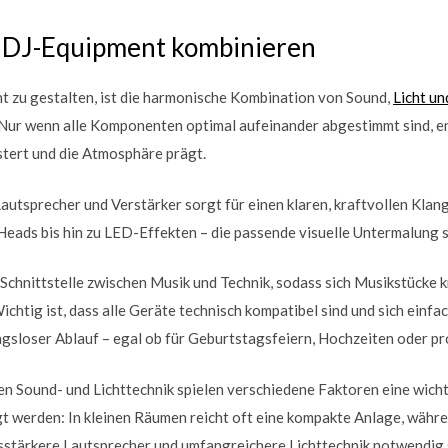
d DJ-Equipment kombinieren
t zu gestalten, ist die harmonische Kombination von Sound,
Licht u
Nur wenn alle Komponenten optimal aufeinander abgestimmt sind, en
stert und die Atmosphäre prägt.
utsprecher und Verstärker sorgt für einen klaren, kraftvollen Klang
eads bis hin zu LED-Effekten – die passende visuelle Untermalung s
Schnittstelle zwischen Musik und Technik, sodass sich Musikstücke kr
chtig ist, dass alle Geräte technisch kompatibel sind und sich einfa
ungsloser Ablauf – egal ob für Geburtstagsfeiern, Hochzeiten oder p
n Sound- und Lichttechnik spielen verschiedene Faktoren eine wicht
t werden: In kleinen Räumen reicht oft eine kompakte Anlage, währ
sstärkere Lautsprecher und umfangreichere Lichttechnik notwendig 