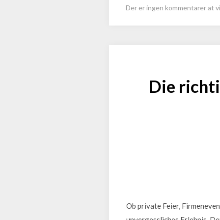
Der er ingen kommentarer at vi
Die richt
Ob private Feier, Firmeneven
unvergessliches Erlebnis. D