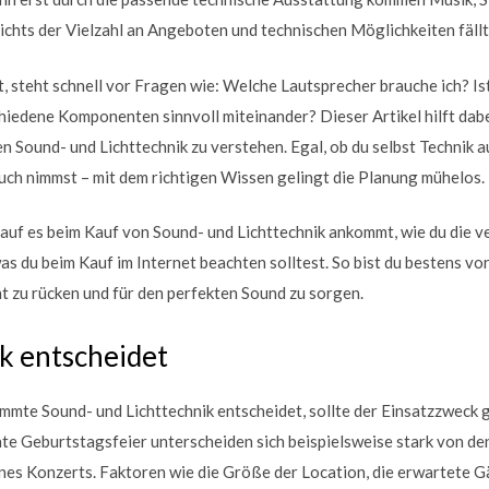
ichts der Vielzahl an Angeboten und technischen Möglichkeiten fällt
, steht schnell vor Fragen wie: Welche Lautsprecher brauche ich? Ist
hiedene Komponenten sinnvoll miteinander? Dieser Artikel hilft dabe
n Sound- und Lichttechnik zu verstehen. Egal, ob du selbst Technik
ruch nimmst – mit dem richtigen Wissen gelingt die Planung mühelos.
rauf es beim Kauf von Sound- und Lichttechnik ankommt, wie du die 
s du beim Kauf im Internet beachten solltest. So bist du bestens vor
ht zu rücken und für den perfekten Sound zu sorgen.
k entscheidet
immte Sound- und Lichttechnik entscheidet, sollte der Einsatzzweck 
te Geburtstagsfeier unterscheiden sich beispielsweise stark von d
es Konzerts. Faktoren wie die Größe der Location, die erwartete Gä