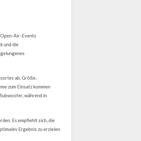
r Open-Air-Events
k und die
n gelungenes
sortes ab. Größe,
steme zum Einsatz kommen
e Subwoofer, während in
en. Es empfiehlt sich, die
ptimales Ergebnis zu erzielen