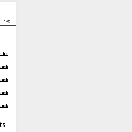
Søg
e für
chnik
chnik
chnik
chnik
ts