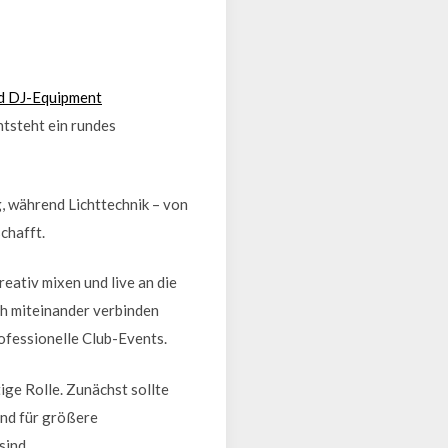
nd DJ-Equipment
tsteht ein rundes
, während Lichttechnik – von
chafft.
eativ mixen und live an die
ch miteinander verbinden
rofessionelle Club-Events.
ige Rolle. Zunächst sollte
end für größere
sind.