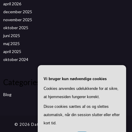
april 2026
december 2025
november 2025
oktober 2025
juni 2025
maj 2025
april 2025
oktober 2024
Vi bruger kun nødvendige cookies
Categories
Cookies anvendes udelukkende for at sikre,
Blog
at hjemmesiden fungerer korrekt.
Disse cookies sættes af os og slettes
automatisk, når din session slutter eller efter
kort tid.
© 2026 Datenwizard.de
| Theme by
SuperbThemes