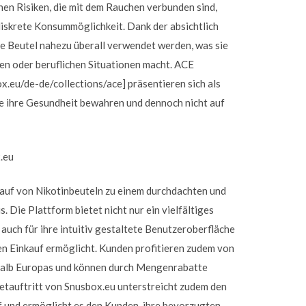
chen Risiken, die mit dem Rauchen verbunden sind,
 diskrete Konsummöglichkeit. Dank der absichtlich
e Beutel nahezu überall verwendet werden, was sie
len oder beruflichen Situationen macht. ACE
ox.eu/de-de/collections/ace] präsentieren sich als
ie ihre Gesundheit bewahren und dennoch nicht auf
.eu
kauf von Nikotinbeuteln zu einem durchdachten und
. Die Plattform bietet nicht nur ein vielfältiges
auch für ihre intuitiv gestaltete Benutzeroberfläche
ien Einkauf ermöglicht. Kunden profitieren zudem von
rhalb Europas und können durch Mengenrabatte
netauftritt von Snusbox.eu unterstreicht zudem den
 und ermöglicht es den Kunden, ihre bevorzugten