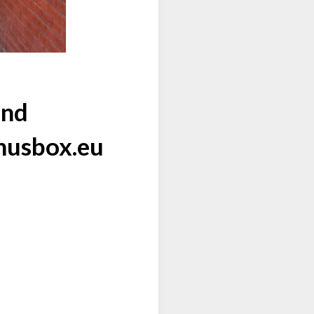
und
Snusbox.eu