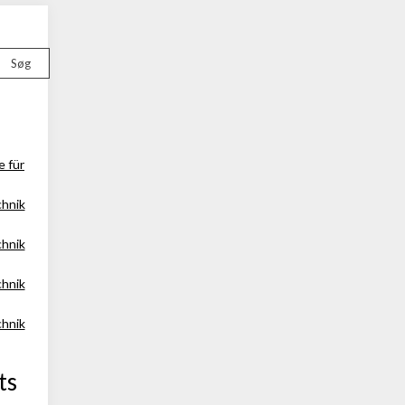
Søg
e für
chnik
chnik
chnik
chnik
ts