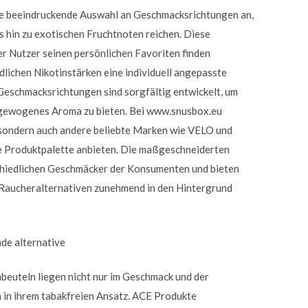
ne beeindruckende Auswahl an Geschmacksrichtungen an,
is hin zu exotischen Fruchtnoten reichen. Diese
der Nutzer seinen persönlichen Favoriten finden
dlichen Nikotinstärken eine individuell angepasste
Geschmacksrichtungen sind sorgfältig entwickelt, um
sgewogenes Aroma zu bieten. Bei www.snusbox.eu
 sondern auch andere beliebte Marken wie VELO und
eite Produktpalette anbieten. Die maßgeschneiderten
chiedlichen Geschmäcker der Konsumenten und bieten
Raucheralternativen zunehmend in den Hintergrund
de alternative
beuteln liegen nicht nur im Geschmack und der
h in ihrem tabakfreien Ansatz. ACE Produkte